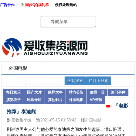
广告合作
同步QQ福利群
侵权处理删帖
导航菜单
外国电影
每日娱乐
国产大片
膜拜大牛
站内公告
值得一听
热门事件
搞笑段子
吃瓜专区
其他影片
外国电影
VR资源
『电影
推荐』泰迪熊
爱收集小编
2021-05-15 01:58:42
外国电影
剧讲述男主人公与他心爱的泰迪熊之间发生的趣事。满口脏话，