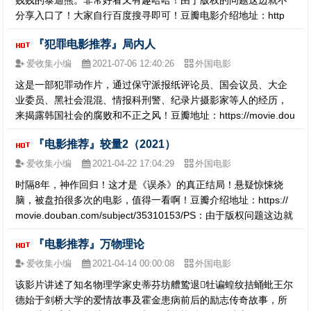
贱贱的泰迪熊。非常好看又有趣哈哈！由于版权的问题这边就不
分享入口了！大家自行百度搜寻即可！豆瓣电影介绍地址：http
s://movie.douban.com/subject/4807924/一一一一一推荐指数：
『犯罪电影推荐』局内人
8.9分
爱收集小编
2021-07-06 12:40:26
外国电影
这是一部犯罪动作片，通过保守派报纸评论员、国会议员、大企
业委员、黑社会混混、情报科刑警、纪录片摄影家等人的经历，
来揭露韩国社会的腐败和不正之风！豆瓣地址：https://movie.dou
ban.com/subject/25862354/PS：由于版权问题这边就不提供播
『电影推荐』较量2（2021）
放地址了，大家自行网上搜寻！————…
爱收集小编
2021-04-22 17:04:29
外国电影
时隔8年，神作回归！这才是《误杀》的真正结局！悬疑惊悚烧
脑，被盘拍很多次的电影，值得一看啊！豆瓣介绍地址：https://
movie.douban.com/subject/35310153/PS：由于版权问题这边就
不提供地址了，大家自行搜索！—————推荐指数：7.5分
『电影推荐』万物理论
爱收集小编
2021-04-14 00:00:08
外国电影
该影片讲述了知名物理学家史蒂芬坊艚鸷退牡谝蝗纹拮蛹蚍王尔
德始于剑桥大学的爱情故事及霍金患病前后的励志传奇故事，所