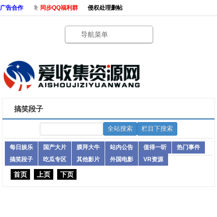
广告合作
同步QQ福利群
侵权处理删帖
导航菜单
搞笑段子
每日娱乐
国产大片
膜拜大牛
站内公告
值得一听
热门事件
搞笑段子
吃瓜专区
其他影片
外国电影
VR资源
首页
上页
下页