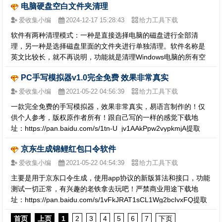
电脑硬盘空白文件夹清理
爱收集小编
2024-12-17 15:28:43
给力工具下载
软件有两种清理模式：一种是直接选择电脑的磁盘进行全部清
理，另一种是选择磁盘里面的文件夹进行单独清理。软件名称是
英文比较长，就不再说明，功能就是清理Windows电脑的所有空
白文件夹，解压安装包，点击应用程序即可直接打开。下载地
PC手写模拟器v1.0完全免费 效果非常真实
址：https://pan.baidu.com/s/10-upwhRCaP…
爱收集小编
2021-05-22 04:56:39
给力工具下载
一款完全免费的手写模拟器，效果非常真实，易语言制作的！仅
供个人参考，版权原作者所有！跟自己写的一样的感觉下载地
址：https://pan.baidu.com/s/1tn-U_jv1AAkPpw2vypkmjA提取
码：5t2z
京东生成锦鲤红包口令软件
爱收集小编
2021-05-22 04:54:39
给力工具下载
主要是用于京东口令生成，使用app协议的新版算法和接口，功能
测试一切正常，有兴趣的老铁拿去玩吧！严禁商业用途下载地
址：https://pan.baidu.com/s/1vFkJRAT1sCL1Wg2bcIvxFQ提取
码：ru13
首页
上页
1
2
3
4
5
6
7
下页