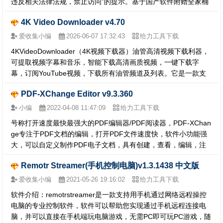
违反相关法律法规，禁止访问”的提示。基于国产软件附赠全家桶
和后门巨多的一贯操行，一直不推荐使用各种“国产”浏览器，个人
4K Video Downloader v4.70
推荐：Chrome、Firefox。如果一定要使用UC…
爱收集小编
2026-06-07 17:32:43
给力工具下载
4KVideoDownloader（4K视频下载器）油管高清视频下载利器，
可提取视频字幕和音乐，智能下载高清画质视频，一键下载字
幕，订阅YouTube视频，下载所有油管频道及列表。它是一款支
持中文的YouTube高画质视频下载工具，只要复制视频网址，就
PDF-XChange Editor v9.3.360
可以下载YouTube,Vimeo,SoundCloud,Flickr,Facebook,D…
小编
2022-04-08 11:47:09
给力工具下载
号称打开速度最快最强大的PDF编辑器/PDF阅读器，PDF-XChan
ge专注于PDF文档的编辑，打开PDF文件速度快，软件小功能强
大，可以自定义制作PDF电子文档，具有创建，查看，编辑，注
释，审阅，添加水印，签名保护，PDF格式转换，PDF文档打
Remotr Streamer(手机控制电脑)v1.3.1438 中文版
印，扫描仪识别，OCR识别页面等功能。…
爱收集小编
2021-05-26 19:16:02
给力工具下载
软件介绍：remotrstreamer是一款支持用手机通过网络远程操控
电脑的专业控制软件，软件可以帮助您实现通过手机远程连接电
脑，并可以直接在手机端玩电脑游戏，无需PC即可玩PC游戏，随