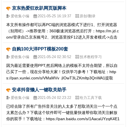
处玩PC游戏，无论您身处何处、使用什么移动设备都可以实现，
京东热爱狂欢趴网页版脚本
都可以在设备上面玩电脑游戏，可以直接在浏览器中…
爱收集小编
2021-05-25 16:19:37
原创/翻录
本文所有操作都可以再PC端的浏览器模式下进行1、打开浏览器
（别用IE）->推荐使用：360极速浏览器然后打开：https://m.jd.c
om/登录自己京东账号2、浏览器里按F12进入开发者模式->点击
小手机图标然后打开活动地址：https://tb3.cn/AcqGNa3、回到浏
自购100大洋PPT模板200套
览器…
爱收集小编
2021-05-24 02:30:52
技术教程学习
因为最近需要使用PPT,然后网络上的模板不太符合期望，所以自
己买了一些，现在分享给大家！仅供学习参考！下载地址：http
s://pan.xunlei.com/s/VMaMVv_jIOwT3LZKmltp3QnWA1提取
码：zqsd
安卓抖音懒人一键取关助手
爱收集小编
2021-05-24 02:23:22
给力工具下载
已经去除了所有广告抖音关注的人太多了想取消关注一个一个点
太累怎么办？下载这个软件即可一键批量快速帮你取消关注解放
你的双手！下载地址：https://pan.baidu.com/s/1AacaUYzqK4E1
G-UU-EaPHQ提取码：i7r0