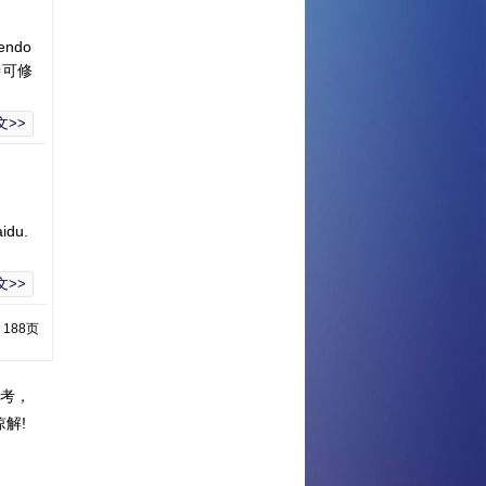
ndo
s中可修
文>>
du.
文>>
 188页
考，
解!