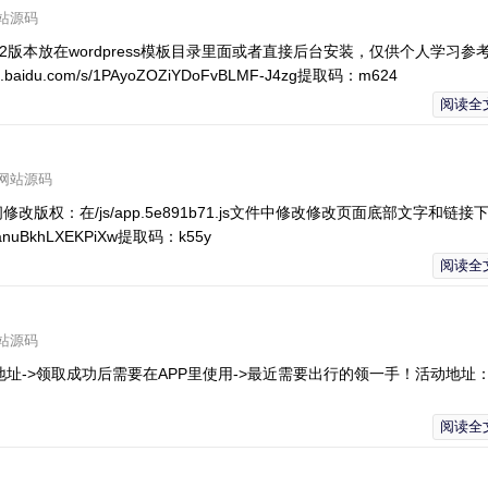
站源码
v1.2版本放在wordpress模板目录里面或者直接后台安装，仅供个人学习参
idu.com/s/1PAyoZOZiYDoFvBLMF-J4zg提取码：m624
阅读全
网站源码
权：在/js/app.5e891b71.js文件中修改修改页面底部文字和链接
NP8anuBkhLXEKPiXw提取码：k55y
阅读全
站源码
地址->领取成功后需要在APP里使用->最近需要出行的领一手！活动地址：h
阅读全