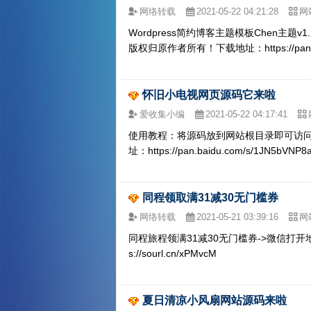
网络转载
2021-05-22 04:21:28
网
Wordpress简约博客主题模板Chen主题
版权归原作者所有！下载地址：https://pan.ba
怀旧小电视网页源码它来啦
爱收集小编
2021-05-22 04:17:41
使用教程：将源码放到网站根目录即可访问修改版
址：https://pan.baidu.com/s/1JN5bV
同程领取满31减30无门槛券
网络转载
2021-05-21 03:39:16
网
同程旅程领满31减30无门槛券->微信打开
s://sourl.cn/xPMvcM
夏日清凉小风扇网站源码来啦