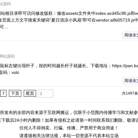
站源码
即可访问修改版权：修改assets文件夹中index.acd45c96.js和ve
.js中可修改页面上方文字搜索关键词“夏日清凉小风扇”即可在vendor.a8b05719.j
即可…
阅读全
网站源码
鼠标左键出现杆子，按的时间越长杆子就越长。下载地址：https://pan.bai
提取码：volc
阅读全
7
下页
尾页
共1497条
所发布的全部内容来源于互联网搬运，仅限于小范围内传播学习和文献参
在下载后24小时内删除！如果有侵权之处请第一时间联系我们删除。敬请谅
任何人不得倒卖、行骗、传播、
严禁用于商业用途！
请遵循相关法律法规，本站一切资源不代表本站立场