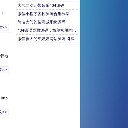
大气二次元带音乐404源码
考！
微信小程序各种源码合集分享
简洁大气的某商城系统源码
文>>
404错误页面源码，简单实用的ht
ml错误页面模板
微信很火的夹娃娃网站源码 引流
必备
下载地
文>>
ttp
文>>