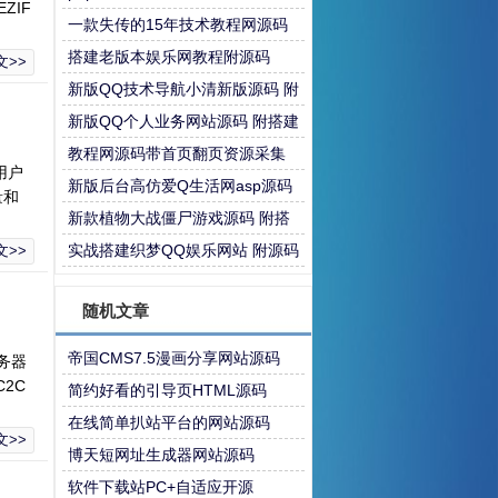
ZIF
教程
一款失传的15年技术教程网源码
需要的上
搭建老版本娱乐网教程附源码
文>>
新版QQ技术导航小清新版源码 附
搭建教程
新版QQ个人业务网站源码 附搭建
教程
教程网源码带首页翻页资源采集
用户
新版后台高仿爱Q生活网asp源码
量和
新款植物大战僵尸游戏源码 附搭
建教程
实战搭建织梦QQ娱乐网站 附源码
文>>
随机文章
帝国CMS7.5漫画分享网站源码
务器
C2C
简约好看的引导页HTML源码
在线简单扒站平台的网站源码
文>>
博天短网址生成器网站源码
软件下载站PC+自适应开源