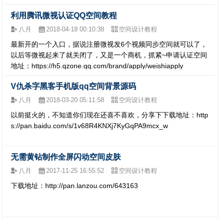
利用腾讯微视认证QQ空间教程
八月
2018-04-18 00:10:38
空间设计教程
最新开的一个入口，据说注册微视发6个视频同步空间就可以了，
以后等微视起来了就关闭了，又是一个商机，抓紧~申请认证空间
地址：https://h5.qzone.qq.com/brand/apply/weishiapply
V仇杀字黑客手机版qq空间背景源码
八月
2018-03-20 05:11:58
空间设计教程
以前挺火的，不知道你们现在还喜不喜欢，分享下下载地址：http
s://pan.baidu.com/s/1v68R4KNXj7KyGqPA9mcx_w
无需黄钻制作全屏闪动空间皮肤
八月
2017-11-25 16:55:52
空间设计教程
下载地址：http://pan.lanzou.com/643163