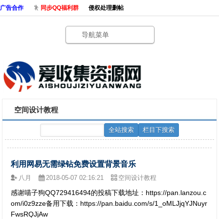
广告合作
同步QQ福利群
侵权处理删帖
导航菜单
空间设计教程
利用网易无需绿钻免费设置背景音乐
八月
2018-05-07 02:16:21
空间设计教程
感谢喵子狗QQ729416494的投稿下载地址：https://pan.lanzou.c
om/i0z9zze备用下载：https://pan.baidu.com/s/1_oMLJjqYJNuyr
FwsRQJjAw