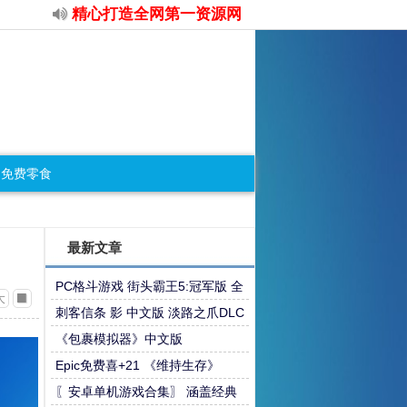
精心打造全网第一资源网
免费零食
最新文章
PC格斗游戏 街头霸王5:冠军版 全
大
DLC 全角色 免安装中文版 解压即
刺客信条 影 中文版 淡路之爪DLC
玩
+预购特典+全DLC+修改器 解压
《包裹模拟器》中文版
即玩 【非虚拟机版】qw
Epic免费喜+21 《维持生存》
〖安卓单机游戏合集〗 涵盖经典