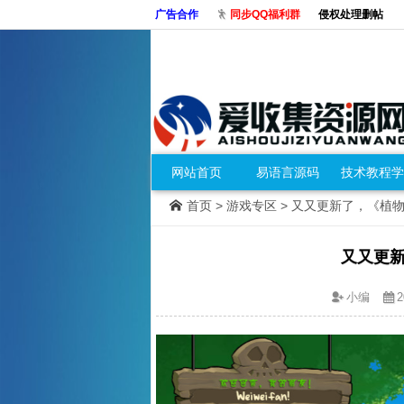
广告合作
同步QQ福利群
侵权处理删帖
网站首页
易语言源码
技术教程学
首页
>
游戏专区
> 又又更新了，《植物大
又又更新
小编
2