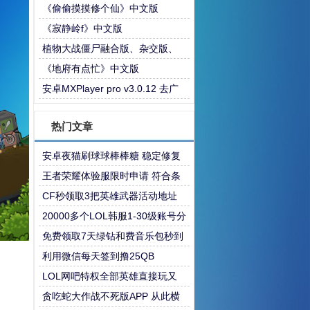
合集【256G】
《偷偷摸摸修个仙》中文版
《寂静岭f》中文版
植物大战僵尸融合版、杂交版、
杂交重置版 安卓+PC电脑版最新
《地府有点忙》中文版
版含关卡构建器
安卓MXPlayer pro v3.0.12 去广
告版
热门文章
安卓夜猫刷球球棒棒糖 稳定修复
版本
王者荣耀体验服限时申请 符合条
件的上
CF秒领取3把英雄武器活动地址
20000多个LOL韩服1-30级账号分
享
免费领取7天绿钻和费音乐包秒到
利用微信每天签到撸25QB
LOL网吧特权全部英雄直接玩又
来了
贪吃蛇大作战不死版APP 从此横