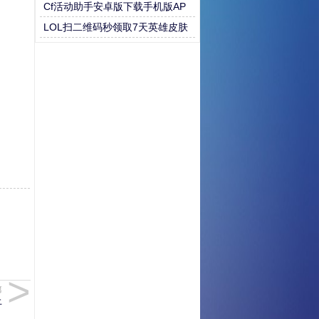
行霸道于群蛇之间
Cf活动助手安卓版下载手机版AP
P下载
LOL扫二维码秒领取7天英雄皮肤
套餐
篇
上