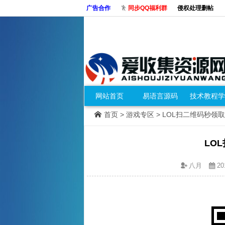
广告合作
同步QQ福利群
侵权处理删帖
网站首页
易语言源码
技术教程学
首页
>
游戏专区
> LOL扫二维码秒领
LO
八月
20