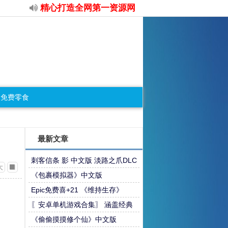
精心打造全网第一资源网
免费零食
最新文章
刺客信条 影 中文版 淡路之爪DLC
大
+预购特典+全DLC+修改器 解压
《包裹模拟器》中文版
即玩 【非虚拟机版】qw
Epic免费喜+21 《维持生存》
〖安卓单机游戏合集〗 涵盖经典
合集【256G】
《偷偷摸摸修个仙》中文版