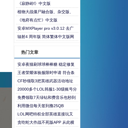
《寂静岭f》中文版
植物大战僵尸融合版、杂交版、
杂交重置版 安卓+PC电脑版最新
《地府有点忙》中文版
版含关卡构建器
安卓MXPlayer pro v3.0.12 去广
告版
辐射4 周年版 简体繁体中文版网
盘下载 6款官方DLC 整合了官方
热门文章
Mod 附游戏原声音乐下载
安卓夜猫刷球球棒棒糖 稳定修复
版本
王者荣耀体验服限时申请 符合条
件的上
CF秒领取3把英雄武器活动地址
20000多个LOL韩服1-30级账号分
享
免费领取7天绿钻和费音乐包秒到
利用微信每天签到撸25QB
LOL网吧特权全部英雄直接玩又
来了
贪吃蛇大作战不死版APP 从此横