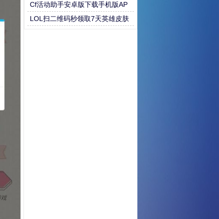
行霸道于群蛇之间
Cf活动助手安卓版下载手机版AP
P下载
LOL扫二维码秒领取7天英雄皮肤
套餐