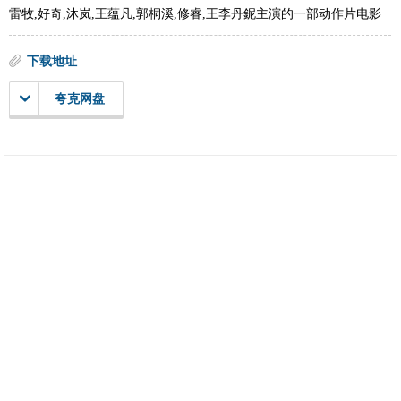
雷牧,好奇,沐岚,王蕴凡,郭桐溪,修睿,王李丹鈮主演的一部动作片电影
下载地址
夸克网盘