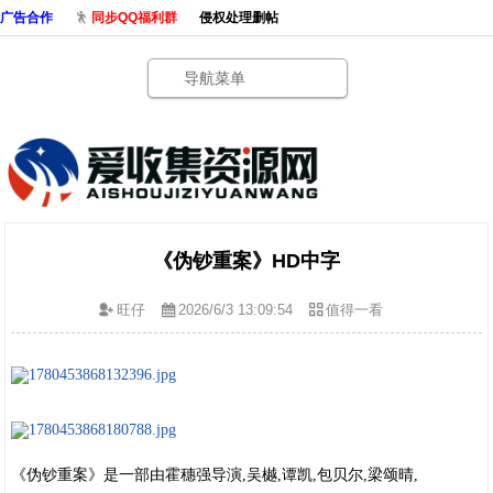
广告合作
同步QQ福利群
侵权处理删帖
导航菜单
《伪钞重案》HD中字
旺仔
2026/6/3 13:09:54
值得一看
《伪钞重案》是一部由霍穗强导演,吴樾,谭凯,包贝尔,梁颂晴,