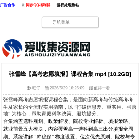
广告合作
同步QQ福利群
侵权处理删帖
导航菜单
张雪峰【高考志愿填报】课程合集 mp4 [10.2GB]
旺仔
2026/5/29 16:26:09
值得一看
张雪峰高考志愿填报课程合集，是面向新高考与传统高考考
全流程实用指南
生及家长的
，以 “打破信息差、重实用、强落
地” 为核心，帮助家庭科学决策、避坑提分。
选科规划、政策解读、院校专业解析、填报策略、
合集涵盖
就业前景
五大模块，内容覆盖高一选科到高三出分填报全周
期。系统讲解 “冲稳保” 梯度设置、位次优先原则、院校与专