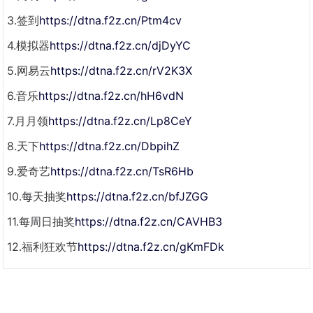
3.签到
https://dtna.f2z.cn/Ptm4cv
4.模拟器
https://dtna.f2z.cn/djDyYC
5.网易云
https://dtna.f2z.cn/rV2K3X
6.音乐
https://dtna.f2z.cn/hH6vdN
7.月月领
https://dtna.f2z.cn/Lp8CeY
8.天下
https://dtna.f2z.cn/DbpihZ
9.爱奇艺
https://dtna.f2z.cn/TsR6Hb
10.每天抽奖
https://dtna.f2z.cn/bfJZGG
11.每周日抽奖
https://dtna.f2z.cn/CAVHB3
12.福利狂欢节
https://dtna.f2z.cn/gKmFDk