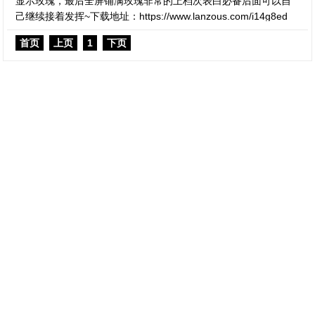
显示玫瑰，最后全屏铺满玫瑰非常的上档次表白必备后面可以自
己继续接着发挥~下载地址：https://www.lanzous.com/i14g8ed
首页
上页
1
下页