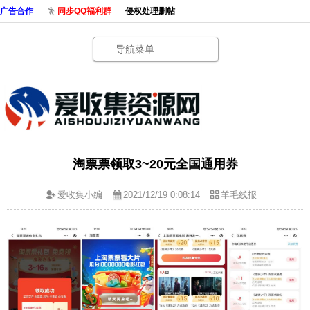
广告合作
同步QQ福利群
侵权处理删帖
导航菜单
淘票票领取3~20元全国通用券
爱收集小编
2021/12/19 0:08:14
羊毛线报