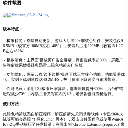
软件截图
版本特点：
- 极限精简：剔除自动更新、游戏大厅等20+非核心组件，安装包仅9
6.5MB（较官方180MB左右↓48%），安装后占用220MB（较官方1.2G
B左右↓82%）
- 极致清爽：主界面/播放页广告全屏蔽，弹窗拦截率超99%，屏蔽广
告弹窗效果媲美经典迅雷11绿色精简去广告版
- 功能优化：保留云盘/边下边播/极速下载三大核心功能，功能显著优
化，实测下载测速度达40.2MB/S，热门资源下载速度可跑满带宽。
- 性能飞跃：采用LZ4极限压缩算法，部署速度提升300%；后台驻留
进程减少70%，内存占用仅为官方的1/3，老设备也能流畅运行。
使用方法：
此绿色精简版系自解压程序，解压前请先关闭杀毒软件（卡巴/360/火
绒等可能会误报 “!)绿化.cmd” 脚本），双击自解压程序或使用WinRA
R/7-Zip手动解压至任意目录，在弹出的“chrome Extension(required)”窗