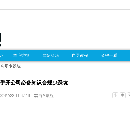
习
羊毛线报
网站源码
自学教程
值得一看
识合规少踩坑
手开公司必备知识合规少踩坑
小
中
024/7/22 11:37:18
自学教程