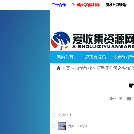
广告合作
同步QQ福利群
侵权处理删帖
网站首页
易语言源码
技术教程学
首页
>
自学教程
> 新手开公司必备知
新
小编
2