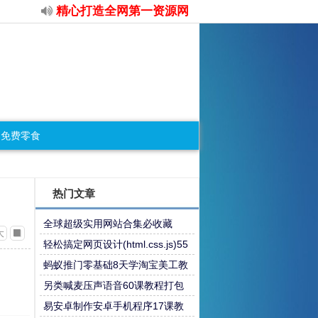
精心打造全网第一资源网
免费零食
热门文章
全球超级实用网站合集必收藏
大
轻松搞定网页设计(html.css.js)55
课教程
蚂蚁推门零基础8天学淘宝美工教
程
另类喊麦压声语音60课教程打包
易安卓制作安卓手机程序17课教