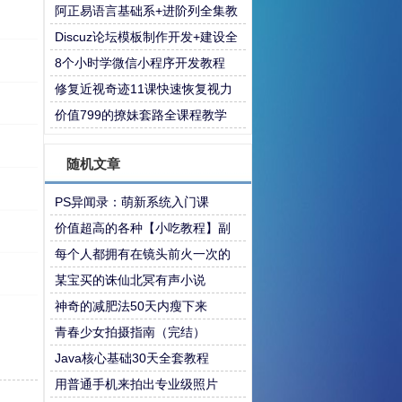
程
阿正易语言基础系+进阶列全集教
程
Discuz论坛模板制作开发+建设全
套教程
8个小时学微信小程序开发教程
修复近视奇迹11课快速恢复视力
价值799的撩妹套路全课程教学
随机文章
PS异闻录：萌新系统入门课
价值超高的各种【小吃教程】副
业摆摊先学上
每个人都拥有在镜头前火一次的
权利
某宝买的诛仙北冥有声小说
神奇的减肥法50天内瘦下来
青春少女拍摄指南（完结）
Java核心基础30天全套教程
用普通手机来拍出专业级照片