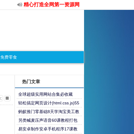
精心打造全网第一资源网
免费零食
热门文章
全球超级实用网站合集必收藏
大
轻松搞定网页设计(html.css.js)55
课教程
蚂蚁推门零基础8天学淘宝美工教
程
另类喊麦压声语音60课教程打包
易安卓制作安卓手机程序17课教