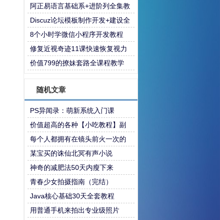
程
阿正易语言基础系+进阶列全集教
程
Discuz论坛模板制作开发+建设全
套教程
8个小时学微信小程序开发教程
修复近视奇迹11课快速恢复视力
价值799的撩妹套路全课程教学
随机文章
PS异闻录：萌新系统入门课
价值超高的各种【小吃教程】副
业摆摊先学上
每个人都拥有在镜头前火一次的
权利
某宝买的诛仙北冥有声小说
神奇的减肥法50天内瘦下来
青春少女拍摄指南（完结）
Java核心基础30天全套教程
用普通手机来拍出专业级照片