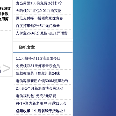
麦当劳领150份免费多汁柠柠
行细致
天猫领2亓红包0.01亓撸实物
出参数
微信支付摇一摇领商家优惠券
会用剪
百度打车领2张5亓无门槛券
支付宝269积分兑换电信1亓话费
随机文章
1.1元撸移动11G流量限今日
免费领取31天虾米音乐会员
篇
到
黎叔教做菜《黎叔川菜24味
电信客服新用户领500M流量秒到
2元开1个月新浪微博会员活动
电信福利包1元充2元话费
PPTV聚力新老用户 开通31天会
员只需1分钱 赶紧撸
必须收藏！生活省钱干货地址！