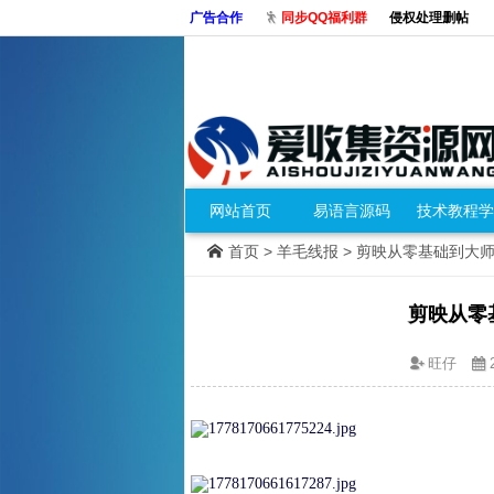
广告合作
同步QQ福利群
侵权处理删帖
网站首页
易语言源码
技术教程学
首页
>
羊毛线报
> 剪映从零基础到大
剪映从零
旺仔