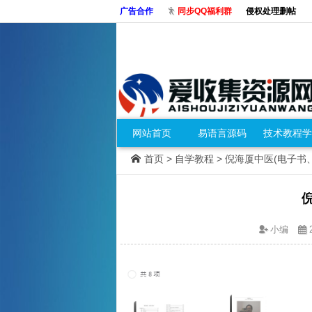
广告合作
同步QQ福利群
侵权处理删帖
网站首页
易语言源码
技术教程学
首页
>
自学教程
> 倪海厦中医(电子书
小编