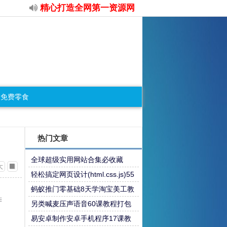
精心打造全网第一资源网
免费零食
热门文章
全球超级实用网站合集必收藏
大
轻松搞定网页设计(html.css.js)55
课教程
蚂蚁推门零基础8天学淘宝美工教
程
另类喊麦压声语音60课教程打包
易安卓制作安卓手机程序17课教