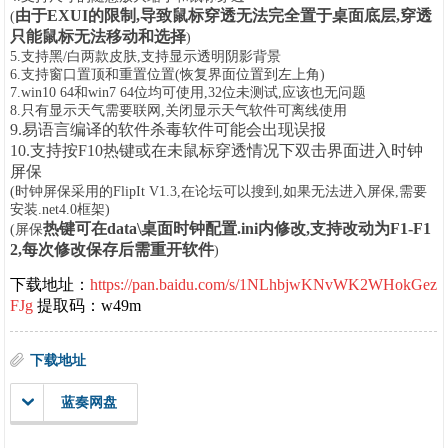
由于EXUI的限制,导致鼠标穿透无法完全置于桌面底层,穿透
(
只能鼠标无法移动和选择
)
5.支持黑/白两款皮肤,支持显示透明阴影背景
6.支持窗口置顶和重置位置(恢复界面位置到左上角)
7.win10
64
和win7 64位均可使用,32位未测试,应该也无问题
8.只有显示天气需要联网,关闭显示天气软件可离线使用
9.易语言编译的软件杀毒软件可能会出现误报
10.支持按F10热键或在未鼠标穿透情况下双击界面进入时钟
屏保
(
时钟屏保采用的
FlipIt V1.3,在论坛可以搜到,如果无法进入屏保,需要
安装.net4.0框架
)
热键可在data\桌面时钟配置.ini内修改,支持改动为F1-F1
(
屏保
2,每次修改保存后需重开软件
)
下载地址：
https://pan.baidu.com/s/1NLhbjwKNvWK2WHokGez
FJg
提取码：w49m
下载地址
蓝奏网盘