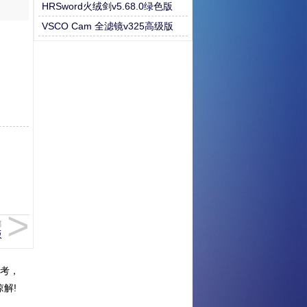
HRSword火绒剑v5.68.0绿色版
VSCO Cam 全滤镜v325高级版
篇
版
考，
解!