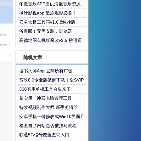
备
冬瓜音乐APP提供海量音乐资源
橘汁影视app 追剧观影必备！
安卓太极工具箱v1.0.8纯净版
爷青回！无需安装，浏览器一
键“复活”Windows
高德地图车机版魔改v9.5 秒进巡
航 开天空视角 保时捷字体
随机文章
搜书大师App 去除所有广告
剪映8.0专业版破解下载｜全SVIP
特权功能免费解锁使用
360实用单板工具合集来了
超实用IT神器电脑管理工具
特效视频制作大师 新手剪辑器
安卓手机一键修改成Win10界面启
动器
检查自己网站是否被挂马教程
联通5G信号覆盖查询入口