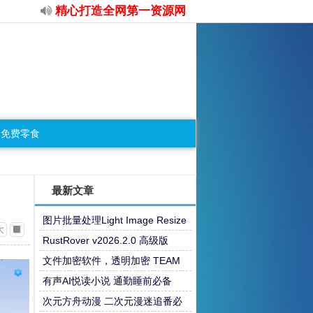
精心打造全网第一资源网
免费零食
最新文章
图片批量处理Light Image Resize
大
r v7.6.0.159
RustRover v2026.2.0 高级版
文件加密软件，透明加密 TEAM
版，适合团队和个人
有声AI悦读小说 通勤睡前必备
次元方舟动漫 二次元漫迷追番必