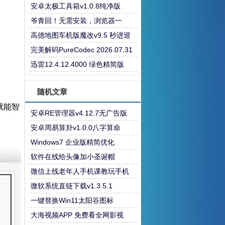
安卓太极工具箱v1.0.8纯净版
爷青回！无需安装，浏览器一
键“复活”Windows
高德地图车机版魔改v9.5 秒进巡
航 开天空视角 保时捷字体
完美解码PureCodec 2026.07.31
迅雷12.4.12.4000 绿色精简版
随机文章
就能智
安卓RE管理器v4.12.7无广告版
安卓周易算卦v1.0.0八字算命
Windows7 企业版精简优化
软件在线给头像加小圣诞帽
微信上线老年人手机课教玩手机
微软系统直链下载v1.3.5.1
一键替换Win11太阳谷图标
大海视频APP 免费看全网影视