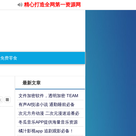
精心打造全网第一资源网
免费零食
最新文章
文件加密软件，透明加密 TEAM
大
版，适合团队和个人
有声AI悦读小说 通勤睡前必备
次元方舟动漫 二次元漫迷追番必
备
冬瓜音乐APP提供海量音乐资源
橘汁影视app 追剧观影必备！