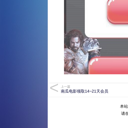
上一篇
南瓜电影领取14~21天会员
本站
请