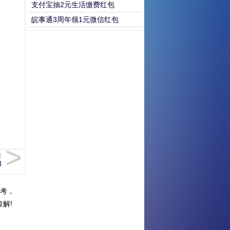
支付宝抽2元生活缴费红包
皖事通3周年领1元微信红包
篇
M
考，
解!