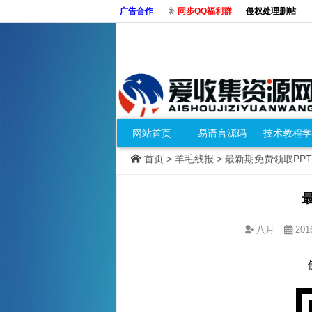
广告合作
同步QQ福利群
侵权处理删帖
网站首页
易语言源码
技术教程学
首页
>
羊毛线报
> 最新期免费领取PP
八月
201