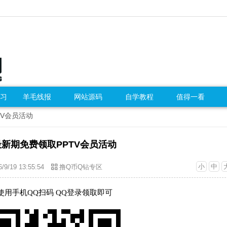
习
羊毛线报
网站源码
自学教程
值得一看
TV会员活动
最新期免费领取PPTV会员活动
小
中
6/9/19 13:55:54
撸Q币Q钻专区
使用手机QQ扫码 QQ登录领取即可