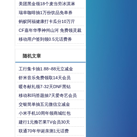
美团黑金领18个麦当劳冰淇淋
瑞幸咖啡抽1万份饮品免单券
蚂蚁阿福健康打卡瓜分10万亓
CF嘉年华季神州山河 免费领灵裁
决18周年派对等
移动用户签到领0.5元话费券
随机文章
工行集卡抽1.88~88元立减金
虾米音乐免费领取14天会员
暖冬献礼领7-32天DNF黑钻
移动和玛答题抽7天爱奇艺会员
交银简单抽五元微信立减金
小米手机10周年领商城红包
建行1元撸芒果TV会员30天
联通70年华诞亲测1元话费