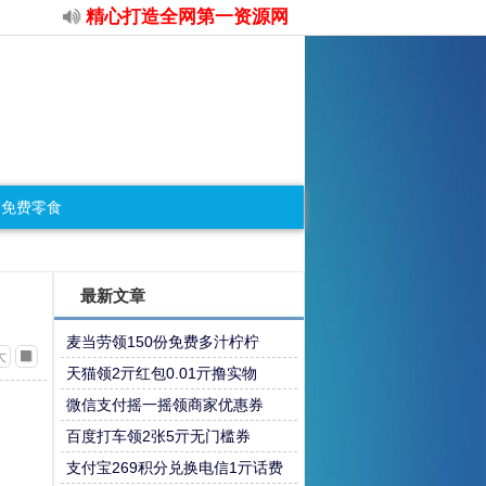
精心打造全网第一资源网
免费零食
最新文章
麦当劳领150份免费多汁柠柠
大
天猫领2亓红包0.01亓撸实物
微信支付摇一摇领商家优惠券
百度打车领2张5亓无门槛券
支付宝269积分兑换电信1亓话费