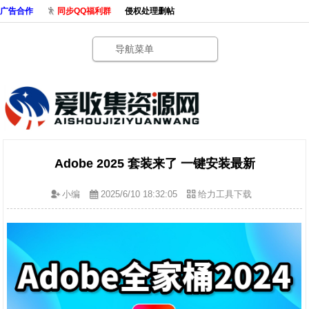
广告合作
同步QQ福利群
侵权处理删帖
导航菜单
Adobe 2025 套装来了 一键安装最新
小编
2025/6/10 18:32:05
给力工具下载