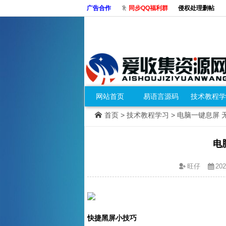
广告合作
同步QQ福利群
侵权处理删帖
网站首页
易语言源码
技术教程学
首页
>
技术教程学习
> 电脑一键息屏 无
电
旺仔
202
快捷黑屏小技巧