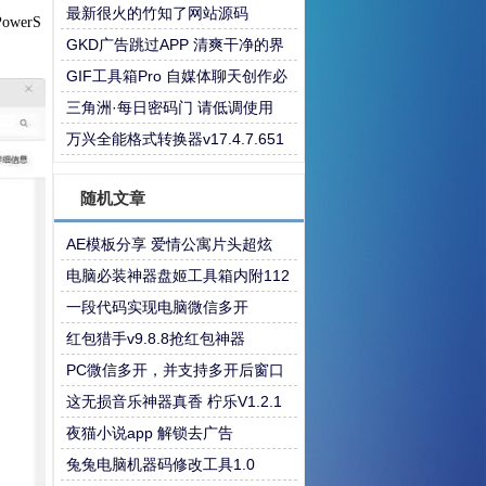
最新很火的竹知了网站源码
werS
GKD广告跳过APP 清爽干净的界
面
GIF工具箱Pro 自媒体聊天创作必
备
三角洲·每日密码门 请低调使用
万兴全能格式转换器v17.4.7.651
绿色版
随机文章
AE模板分享 爱情公寓片头超炫
电脑必装神器盘姬工具箱内附112
款神器
一段代码实现电脑微信多开
红包猎手v9.8.8抢红包神器
PC微信多开，并支持多开后窗口
平铺排列
这无损音乐神器真香 柠乐V1.2.1
夜猫小说app 解锁去广告
兔兔电脑机器码修改工具1.0