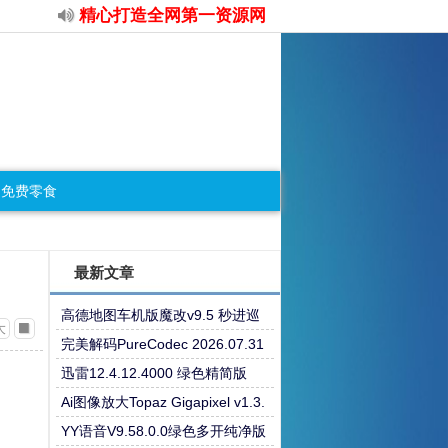
精心打造全网第一资源网
免费零食
最新文章
高德地图车机版魔改v9.5 秒进巡
大
航 开天空视角 保时捷字体
完美解码PureCodec 2026.07.31
迅雷12.4.12.4000 绿色精简版
Ai图像放大Topaz Gigapixel v1.3.
3高级版
YY语音V9.58.0.0绿色多开纯净版