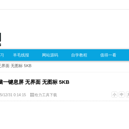
习
羊毛线报
网站源码
自学教程
值得一看
界面 无图标 5KB
脑一键息屏 无界面 无图标 5KB
小
中
5/12/31 0:14:15
给力工具下载