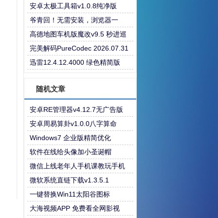
安卓太极工具箱v1.0.8纯净版
爷青回！无需安装，浏览器一
键“复活”Windows
高德地图车机版魔改v9.5 秒进巡
航 开天空视角 保时捷字体
完美解码PureCodec 2026.07.31
迅雷12.4.12.4000 绿色精简版
随机文章
安卓RE管理器v4.12.7无广告版
安卓周易算卦v1.0.0八字算命
Windows7 企业版精简优化
软件在线给头像加小圣诞帽
微信上线老年人手机课教玩手机
微软系统直链下载v1.3.5.1
一键替换Win11太阳谷图标
大海视频APP 免费看全网影视