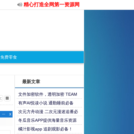
精心打造全网第一资源网
免费零食
最新文章
文件加密软件，透明加密 TEAM
大
版，适合团队和个人
有声AI悦读小说 通勤睡前必备
次元方舟动漫 二次元漫迷追番必
备
冬瓜音乐APP提供海量音乐资源
橘汁影视app 追剧观影必备！