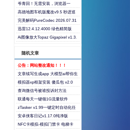
爷青回！无需安装，浏览器一
键“复活”Windows
高德地图车机版魔改v9.5 秒进巡
航 开天空视角 保时捷字体
完美解码PureCodec 2026.07.31
迅雷12.4.12.4000 绿色精简版
Ai图像放大Topaz Gigapixel v1.3.
3高级版
随机文章
公告：网站整改通知！！！
文章续写生成app 大模型ai帮你生
成
模拟器xp框架安装 傻瓜包 v2.0
查询微信号被谁投诉封方法
联通每天一键领1G流量软件
zTasker v1.99一键定时自动化任
务
安卓侠客日记v1.17.0纯净版
NFC卡模拟-模拟门禁卡 电梯卡