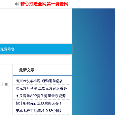
精心打造全网第一资源网
免费零食
最新文章
有声AI悦读小说 通勤睡前必备
大
次元方舟动漫 二次元漫迷追番必
备
冬瓜音乐APP提供海量音乐资源
橘汁影视app 追剧观影必备！
安卓太极工具箱v1.0.8纯净版