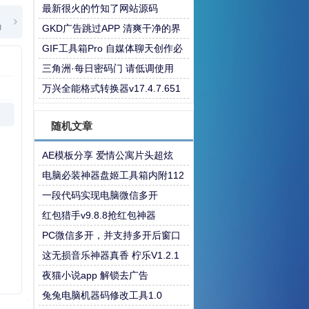
最新很火的竹知了网站源码
GKD广告跳过APP 清爽干净的界
面
GIF工具箱Pro 自媒体聊天创作必
备
三角洲·每日密码门 请低调使用
万兴全能格式转换器v17.4.7.651
绿色版
随机文章
AE模板分享 爱情公寓片头超炫
电脑必装神器盘姬工具箱内附112
款神器
一段代码实现电脑微信多开
红包猎手v9.8.8抢红包神器
PC微信多开，并支持多开后窗口
平铺排列
这无损音乐神器真香 柠乐V1.2.1
夜猫小说app 解锁去广告
兔兔电脑机器码修改工具1.0