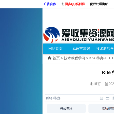
广告合作
同步QQ福利群
侵权处理删帖
网站首页
易语言源码
技术教程学
首页
>
技术教程学习
> Kite 待办v0
Kit
旺仔
202