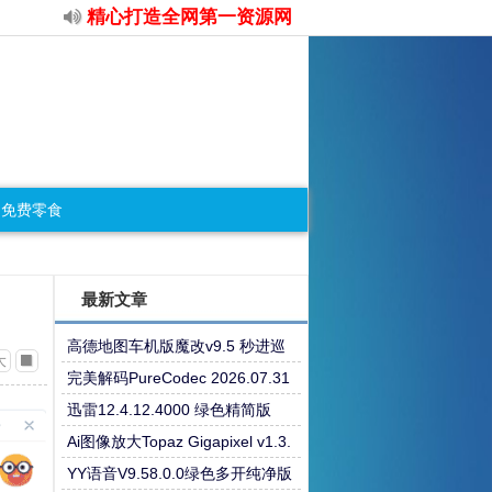
精心打造全网第一资源网
免费零食
最新文章
高德地图车机版魔改v9.5 秒进巡
大
航 开天空视角 保时捷字体
完美解码PureCodec 2026.07.31
迅雷12.4.12.4000 绿色精简版
Ai图像放大Topaz Gigapixel v1.3.
3高级版
YY语音V9.58.0.0绿色多开纯净版