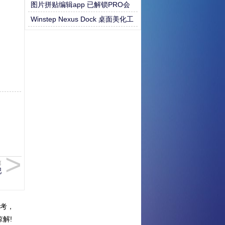
图片拼贴编辑app 已解锁PRO会
员
Winstep Nexus Dock 桌面美化工
具
篇
吧
考，
解!