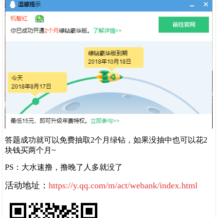
答题成功就可以免费抽取2个月绿钻，如果没抽中也可以花2
块钱买两个月~
PS：大水速撸，撸晚了人多就没了
活动地址：
https://y.qq.com/m/act/webank/index.html