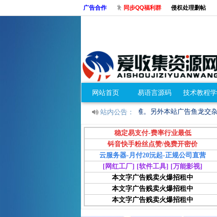
广告合作
同步QQ福利群
侵权处理删帖
网站首页
易语言源码
技术教程学
某些垃圾站不测试就发问题一大堆。另外本站广告鱼龙交杂 站长不担保 请自行鉴
站内公告：
稳定易支付-费率行业最低
钭音快手粉丝点赞/俛费开密价
云服务器-月付20沅起-正规公司直营
[网红工厂] [软件工具] [万能影视]
本文字广告贱卖火爆招租中
本文字广告贱卖火爆招租中
本文字广告贱卖火爆招租中