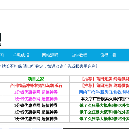
习
羊毛线报
网站源码
自学教程
值得一看
定，如遇欺诈广告或损害用户利益请第一时间联系管理员处理！可以ctrl+D
项目之家
【推荐】莆田潮牌 终端供
台州精品冲锋衣始祖鸟凯乐石
【推荐】莆田潮牌 终端供
1分钱优惠券网 超值神券
[网约车抢单/新风口/协议/脚本
1分钱优惠券网 超值神券
本文字广告贱卖火爆招租中
1分钱优惠券网 超值神券
饿了么狂暴大概率0撸吃外
1分钱优惠券网 超值神券
饿了么狂暴大概率0撸吃外
1分钱优惠券网 超值神券
饿了么狂暴大概率0撸吃外