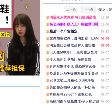
提示：需
淘宝京东优惠券 每日捡漏必省
12-16
装乞丐挨打摸入工厂揭秘莆田鞋
12-06
内幕
最后一个广告预定
08-12
文件加密软件，透明加密 TEAM
08-08
版，适合团队和个人
淘宝生日会抽取品牌天团实物
08-08
《人生500忌》：经典生活禁忌
08-07
大全
今天最新分享热门短剧合集
08-07
有声AI悦读小说 通勤睡前必备
08-07
冬瓜音乐APP提供海量音乐资源
08-07
安卓太极工具箱v1.0.8纯净版
08-07
美团整点抽秋天的第一杯奶茶
08-07
肯德基领29-5亓车速取红包
08-07
高德地图车机版魔改v9.5 秒进巡
08-06
航 开天空视角 保时捷字体