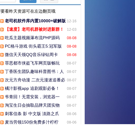
要看昨天资源可在左边翻页哦
老司机软件库内置10000+破解版
12-16
【速度】老司机群被封进新群！
12-03
吃瓜主题视频瀑布流PHP源码
08-08
PC格斗游戏 街头霸王5:冠军版
08-08
全DLC 全角色 免安装中文版 解压
微信天天领QQ音乐绿钻周卡
08-08
即玩
罪恶都市侠盗飞车网页版畅玩
08-07
丁香医生团队趣味科普图书：人
08-07
体调查组，用漫画科普人体健康秘
次元方舟动漫 二次元漫迷追番必
08-07
密
备
橘汁影视app 追剧观影必备！
08-07
爷青回！无需安装，浏览器一
08-07
键“复活”Windows
淘宝生日会抽取品牌天团实物
08-07
刺客信条 影 中文版 淡路之爪
08-06
DLC+预购特典+全DLC+修改器 解
麦当劳领150份免费多汁柠柠
08-06
压即玩 【非虚拟机版】qw