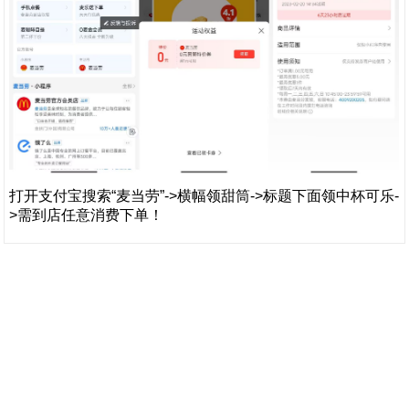
打开支付宝搜索“麦当劳”->横幅领甜筒->标题下面领中杯可乐-
>需到店任意消费下单！